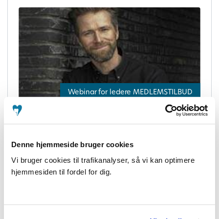
Webinar for ledere MEDLEMSTILBUD
Webinar for ledere: AI, ledelse og etik
– hvordan leder du sikkert gennem AI-
Denne hjemmeside bruger cookies
revolutionen?
Vi bruger cookies til trafikanalyser, så vi kan optimere
Online
hjemmesiden til fordel for dig.
Åbent for medlemmer