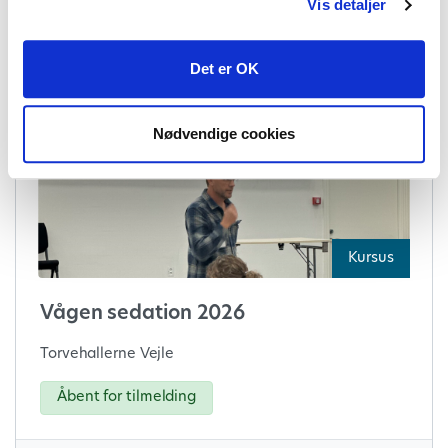
Vis detaljer
21. okt. 2026
09:00 - 10:30
Det er OK
Nødvendige cookies
Kursus
Vågen sedation 2026
Torvehallerne Vejle
Åbent for tilmelding