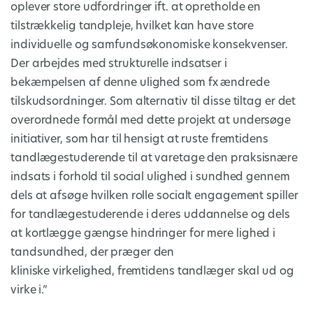
oplever store udfordringer ift. at opretholde en
tilstrækkelig tandpleje, hvilket kan have store
individuelle og samfundsøkonomiske konsekvenser.
Der arbejdes med strukturelle indsatser i
bekæmpelsen af denne ulighed som fx ændrede
tilskudsordninger. Som alternativ til disse tiltag er det
overordnede formål med dette projekt at undersøge
initiativer, som har til hensigt at ruste fremtidens
tandlægestuderende til at varetage den praksisnære
indsats i forhold til social ulighed i sundhed gennem
dels at afsøge hvilken rolle socialt engagement spiller
for tandlægestuderende i deres uddannelse og dels
at kortlægge gængse hindringer for mere lighed i
tandsundhed, der præger den
kliniske virkelighed, fremtidens tandlæger skal ud og
virke i.”