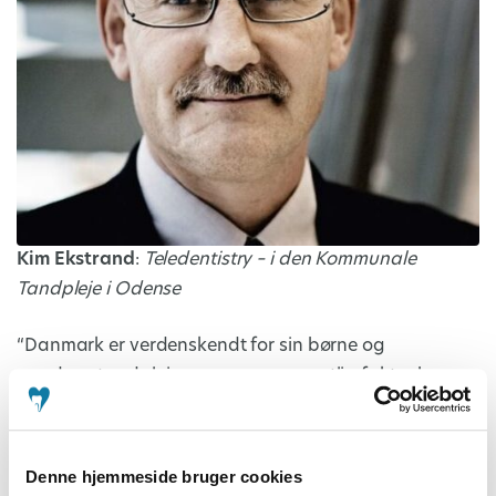
Kim Ekstrand
:
Teledentistry – i den Kommunale
Tandpleje i Odense
“Danmark er verdenskendt for sin børne og
ungdomstandpleje, som er en væsentlig faktor bag
ved det faktum, at børn og unge i Danmark vel nok
har den laveste forekomst af caries og følgetilstande
til caries i verden. Fakta er desværre også at Danmark
Denne hjemmeside bruger cookies
mangler tandlæger og tandplejere, hvor en af