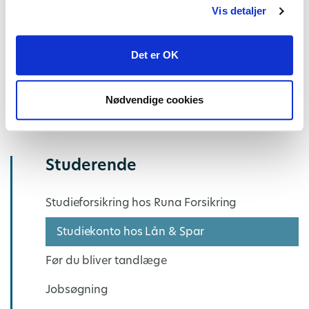
som StudieKunde i Lån & Spar ansøge om lån til en
Vis detaljer
bolig allerede et år før, du afslutter din uddannelse.
Det er OK
Skal du på udveksling et semester? Læs bankens
gode råd om din økonomi
lige her
Nødvendige cookies
Se alle dine fordele på Lån & Spars hjemmeside
Studerende
Studieforsikring hos Runa Forsikring
Studiekonto hos Lån & Spar
Før du bliver tandlæge
Jobsøgning