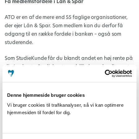
Få medlemsfordele i Lån & Spar
ATO er en af de mere end 55 faglige organisationer,
der ejer Lån & Spar. Som medlem kan du derfor få
adgang til en række fordele i banken – også som
studerende.
Som StudieKunde får du blandt andet en høj rente på
din Lønkonto Studiekonto, en billig kassekredit samt
Visa/Dankort og Mastercard uden gebyrer. Og det
bedste er, at du får lov til at beholde kontoen tre år
efter, du har afsluttet dit studie. Ud over kontante
Denne hjemmeside bruger cookies
fordele får du også fagrelevant rådgivning, fordi vi
Vi bruger cookies til trafikanalyser, så vi kan optimere
kender dig og dine medstuderende bedre end de
hjemmesiden til fordel for dig.
fleste.
Går du i boligtanker? Som noget helt særligt kan du