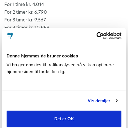
For 1 time kr. 4.014
For 2 timer kr. 6.790
For 3 timer kr. 9.567
For 4 timer kr. 10.989
For 5 timer kr. 12.412
For 6 timer kr. 13.835
For 7 timer og derover kr. 15.257
Denne hjemmeside bruger cookies
Vi bruger cookies til trafikanalyser, så vi kan optimere
Honorar for en dags kursusledelse efter aftale med
hjemmesiden til fordel for dig.
ATO
4000 kr. samt transport dækning efter statens
takster.
Ved medvirken mindre end én dag ydes honorar i
Vis detaljer
forhold hertil.
Det er OK
Honorering for inaktiv tid er indeholdt i
undervisningshonoraret