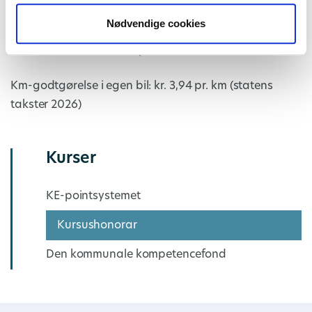
Nødvendige cookies
Honorar for kursusmateriale kan udbetales efter
aftale, hvis det er aftalt på forhånd
Km-godtgørelse i egen bil: kr. 3,94 pr. km (statens
takster 2026)
Kurser
KE-pointsystemet
Kursushonorar
Den kommunale kompetencefond