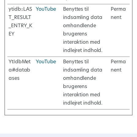
ytidb::LAS
YouTube
Benyttes til
Perma
T_RESULT
indsamling data
nent
_ENTRY_K
omhandlende
EY
brugerens
interaktion med
indlejret indhold.
YtIdbMet
YouTube
Benyttes til
Perma
a#datab
indsamling data
nent
ases
omhandlende
brugerens
interaktion med
indlejret indhold.