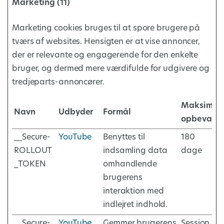
Marketing (11)
Marketing cookies bruges til at spore brugere på
tværs af websites. Hensigten er at vise annoncer,
der er relevante og engagerende for den enkelte
bruger, og dermed mere værdifulde for udgivere og
tredjeparts-annoncører.
Maksimal
Navn
Udbyder
Formål
opbevarin
__Secure-
YouTube
Benyttes til
180
ROLLOUT
indsamling data
dage
_TOKEN
omhandlende
brugerens
interaktion med
indlejret indhold.
__Secure-
YouTube
Gemmer brugerens
Session