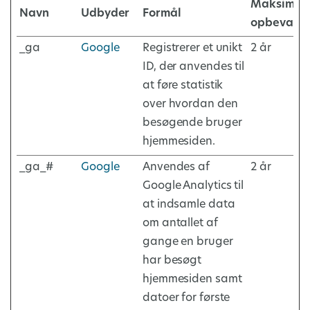
Maksimal
Navn
Udbyder
Formål
opbevarin
_ga
Google
Registrerer et unikt
2 år
ID, der anvendes til
at føre statistik
over hvordan den
besøgende bruger
hjemmesiden.
_ga_#
Google
Anvendes af
2 år
Google Analytics til
at indsamle data
om antallet af
gange en bruger
har besøgt
hjemmesiden samt
datoer for første