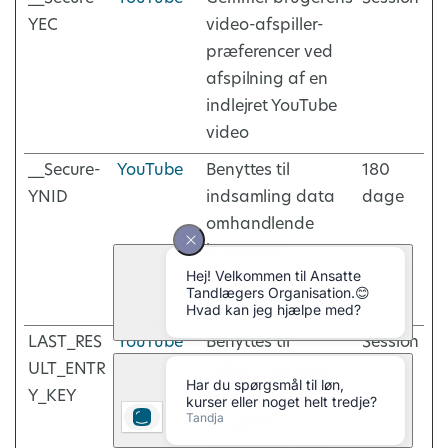
YEC
video-afspiller-
præferencer ved
afspilning af en
indlejret YouTube
video
__Secure-
YouTube
Benyttes til
180
YNID
indsamling data
dage
omhandlende
brugerens
interaktion med
indlejret indhold.
LAST_RES
YouTube
Benyttes til
Session
ULT_ENTR
indsamling data
Y_KEY
omhandlende
brugerens