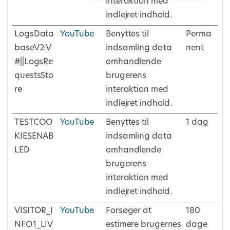
interaktion med
indlejret indhold.
LogsData
YouTube
Benyttes til
Perma
baseV2:V
indsamling data
nent
#||LogsRe
omhandlende
questsSto
brugerens
re
interaktion med
indlejret indhold.
TESTCOO
YouTube
Benyttes til
1 dag
KIESENAB
indsamling data
LED
omhandlende
brugerens
interaktion med
indlejret indhold.
VISITOR_I
YouTube
Forsøger at
180
NFO1_LIV
estimere brugernes
dage