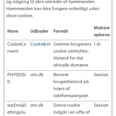
og adgang til sikre områder af hjemmesiden.
Hjemmesiden kan ikke fungere ordentligt uden
disse cookies.
Maksimal
Navn
Udbyder
Formål
opbevarin
CookieCo
Cookiebot
Gemmer brugerens
1 år
nsent
cookie-samtykke-
tilstand for det
aktuelle domæne.
PHPSESSI
ato.dk
Bevarer
Session
D
brugertilstand på
tværs af
sideforespørgsler.
wpEmojiS
ato.dk
Denne cookie
Session
ettingsSu
indgår i en vifte af