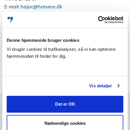
E-mail:
hajac@horsens.dk
Michael Jacobsen, direktør
Tlf: 33 14 00 65
E-mail:
mj@ato.dk
Denne hjemmeside bruger cookies
Vi bruger cookies til trafikanalyser, så vi kan optimere
Ea Nielsen, redaktør
hjemmesiden til fordel for dig.
Tlf: 33 14 00 65
E-mail:
en@ato.dk
Vis detaljer
Det er OK
Nødvendige cookies