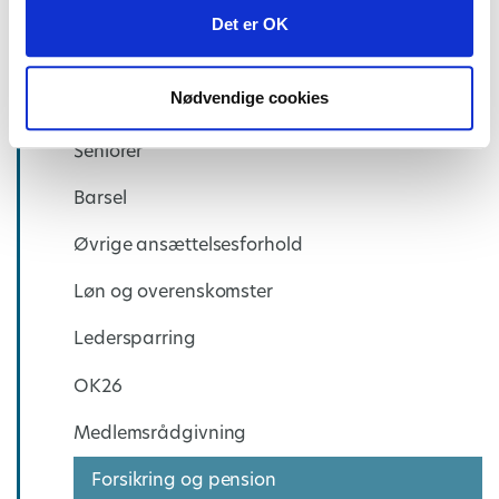
Arbejdstid
Det er OK
Ferier og fridage
Nødvendige cookies
Sygdom og fravær
Seniorer
Barsel
Øvrige ansættelsesforhold
Løn og overenskomster
Ledersparring
OK26
Medlemsrådgivning
Forsikring og pension