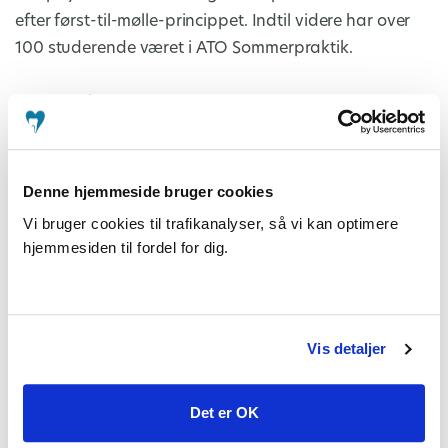
efter først-til-mølle-princippet. Indtil videre har over
100 studerende været i ATO Sommerpraktik.
ATO Session
En gang om året inviterer ATO til ATO-Session på
begge skoler. Møderne har et relevant, fagligt indhold
og oplægsholderne er enten medlemmer eller
Denne hjemmeside bruger cookies
eksperter udefra. ATO Sessions er for alle
Vi bruger cookies til trafikanalyser, så vi kan optimere
tandlægestuderende. Temaerne har tidligere været fx
hjemmesiden til fordel for dig.
udsatte børn og unge og kirurgi på børn og unge.
Infomøder om privat og kommunal tandpleje og
ATO
Vis detaljer
FØR DU ER FÆRDIG SOM KANDIDAT inviterer ATO til
infomøde i København og Aarhus – “Snart kandidat”,
Det er OK
hvor vi fortæller om arbejdet i privat og kommunal