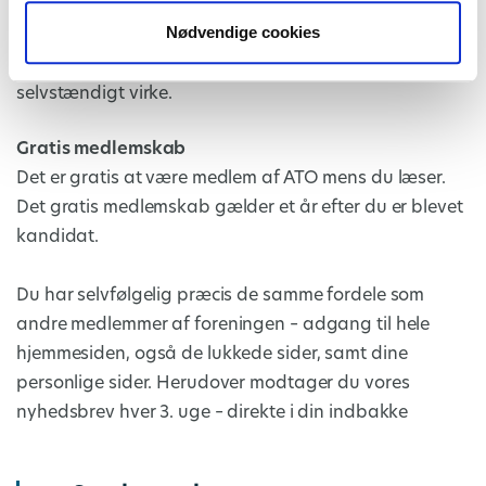
tandpleje og om ATO som forening. Samtidig klæder vi
Nødvendige cookies
dig på til perioden, hvor du skal ud i både privat og
offentlig tandpleje for at opnå din tilladelse til
selvstændigt virke.
Gratis medlemskab
Det er gratis at være medlem af ATO mens du læser.
Det gratis medlemskab gælder et år efter du er blevet
kandidat.
Du har selvfølgelig præcis de samme fordele som
andre medlemmer af foreningen – adgang til hele
hjemmesiden, også de lukkede sider, samt dine
personlige sider. Herudover modtager du vores
nyhedsbrev hver 3. uge – direkte i din indbakke