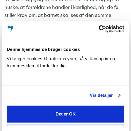
huske, at forældrene handler i kærlighed, når de fx
stiller krav om, at barnet skal ses af den samme
behandler hver gang, eller at behandlingen kun skal
vare kort tid ad gangen. Men det betyder, at der er
mere at komme i konflikt om!
Denne hjemmeside bruger cookies
Anledningen til konflikten er ofte, at alle parter føler
Vi bruger cookies til trafikanalyser, så vi kan optimere
sig magtesløse. Både tandlægerne, forældrene og
hjemmesiden til fordel for dig.
børnene. De mødes ikke i krav, interesser eller behov.”
Hvad kan tandlægerne gøre?
Vis detaljer
“De kan starte i modellen med krav, interesser og
behov og se på, hvad er barnets og forældrenes
Det er OK
behov lige nu?
Her er det godt at være anerkendende, fx sige “det er