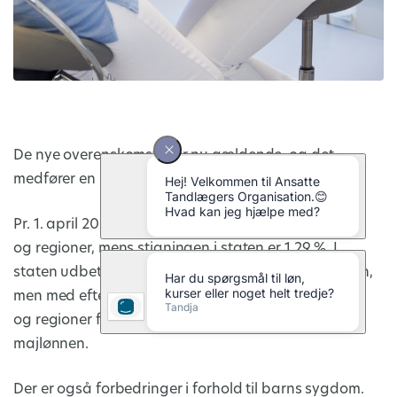
De nye overenskomster er nu gældende, og det
medfører en række forbedringer for medarbejderne.
Pr. 1. april 2026 stiger lønnen med 2,4 % i kommuner
og regioner, mens stigningen i staten er 1,29 %. I
staten udbetales lønstigningen først med junilønnen,
men med efterbetaling for april og maj. I kommuner
og regioner forventes reguleringen at indgå i
majlønnen.
Der er også forbedringer i forhold til barns sygdom.