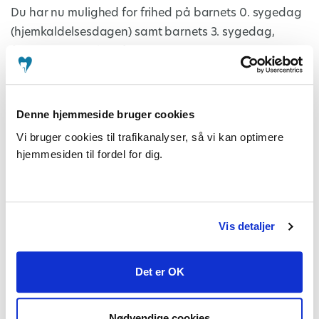
Du har nu mulighed for frihed på barnets 0. sygedag
(hjemkaldelsesdagen) samt barnets 3. sygedag,
forudsat at det kan forenes med tjenesten.
For medarbejdere, der er blevet forældre den 1. april
2026 eller senere, er der indført yderligere to ugers
Denne hjemmeside bruger cookies
forældreorlov med løn, som kan deles mellem
Vi bruger cookies til trafikanalyser, så vi kan optimere
forældrene.
hjemmesiden til fordel for dig.
Derudover sker der en ændring for deltidsansatte:
Bliver du beordret til at arbejde ud over din normale
arbejdstid, vil timerne ikke længere blive afregnet som
Vis detaljer
merarbejde. I stedet honoreres de som overarbejde –
på samme vilkår som for fuldtidsansatte – typisk med
Det er OK
en sats på 1:1,5.
Nødvendige cookies