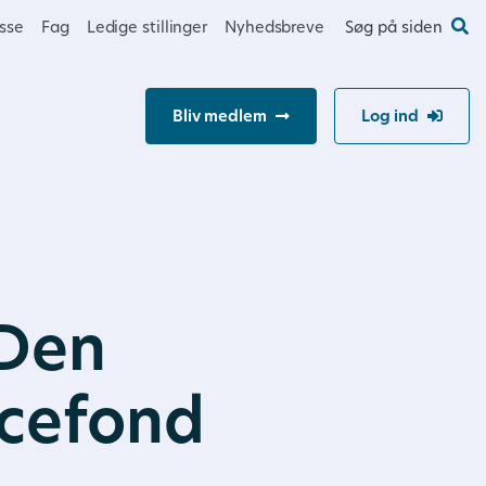
esse
Fag
Ledige stillinger
Nyhedsbreve
Søg på siden
Bliv medlem
Log ind
 Den
cefond