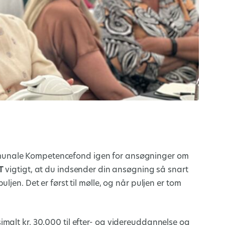
nale Kompetencefond igen for ansøgninger om
T
vigtigt, at du indsender din ansøgning så snart
jen. Det er først til mølle, og når puljen er tom
malt kr. 30.000 til efter- og videreuddannelse og