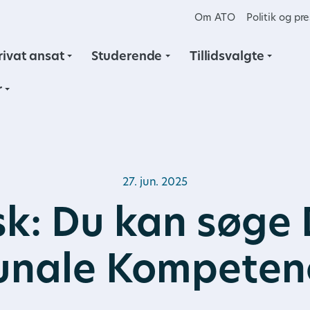
Om ATO
Politik og pr
rivat ansat
Studerende
Tillidsvalgte
r
27. jun. 2025
k: Du kan søge
nale Kompeten