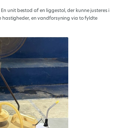
n unit bestod af en liggestol, der kunne justeres i
ige hastigheder, en vandforsyning via to fyldte