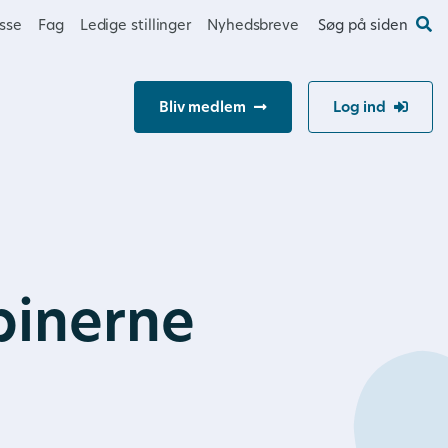
esse
Fag
Ledige stillinger
Nyhedsbreve
Søg på siden
Bliv medlem
Log ind
pinerne