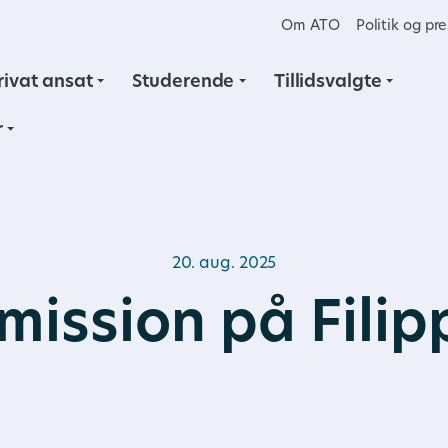
Om ATO
Politik og pr
rivat ansat
Studerende
Tillidsvalgte
r
20. aug. 2025
mission på Filip