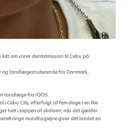
e lidt om vores dentalmission til Cebu på
ger og tandlægestuderende fra Danmark,
som tandlæge fra IOOS.
 Cebu City, efterfulgt af fem dage i en lille
gger helt i toppen af skalaen, når det gælder
relt ringe mundhygiejne giver det landet en