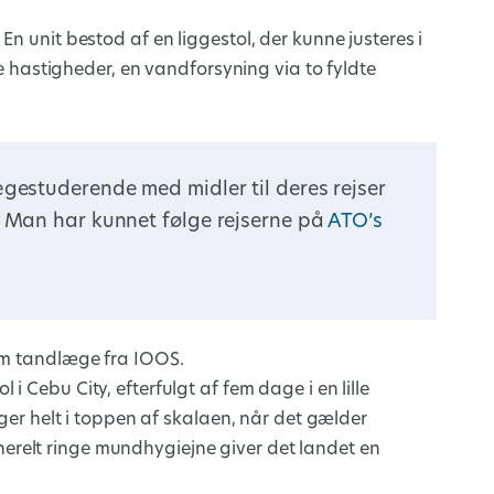
n unit bestod af en liggestol, der kunne justeres i
ige hastigheder, en vandforsyning via to fyldte
gestuderende med midler til deres rejser
 Man har kunnet følge rejserne på
ATO’s
som tandlæge fra IOOS.
 Cebu City, efterfulgt af fem dage i en lille
gger helt i toppen af skalaen, når det gælder
relt ringe mundhygiejne giver det landet en