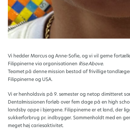
Vi hedder Marcus og Anne-Sofie, og vi vil gerne fortæll
Filippinerne via organisationen
Rise Above
.
Teamet på denne mission bestod af frivillige tandlæ
Filippinerne og USA.
Vi er henholdsvis på 9. semester og netop dimitteret 
Dentalmissionen forløb over fem dage på en high school i
landsby oppe i bjergene. Filippinerne er et land, der li
sukkerforbrug pr. indbygger. Sammenholdt med en gene
meget høj cariesaktivitet.