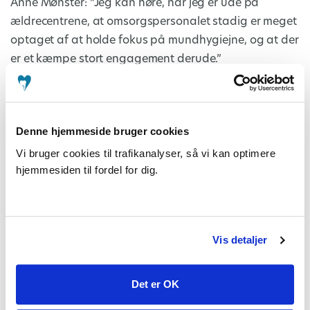
Anne Mønster: “Jeg kan høre, når jeg er ude på
ældrecentrene, at omsorgspersonalet stadig er meget
optaget af at holde fokus på mundhygiejne, og at der
er et kæmpe stort engagement derude.”
Denne hjemmeside bruger cookies
Vi bruger cookies til trafikanalyser, så vi kan optimere
hjemmesiden til fordel for dig.
Vis detaljer
Fredag var der for aftenvagterne lavet et program i
simulationsrummet, hvor der er indkøbt en dukke, som
Det er OK
bruges til oplæring generelt, så den kender de