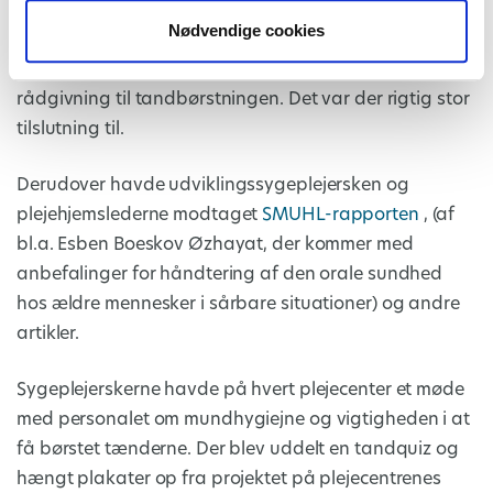
ansatte i ældreplejen allerede. Her var tandplejen
Nødvendige cookies
tilstede og man kunne melde sig og komme og få de
gode råd til den gode tandbørstning og drøfte og få
rådgivning til tandbørstningen. Det var der rigtig stor
tilslutning til.
Derudover havde udviklingssygeplejersken og
plejehjemslederne modtaget
SMUHL-rapporten
, (af
bl.a. Esben Boeskov Øzhayat, der kommer med
anbefalinger for håndtering af den orale sundhed
hos ældre mennesker i sårbare situationer) og andre
artikler.
Sygeplejerskerne havde på hvert plejecenter et møde
med personalet om mundhygiejne og vigtigheden i at
få børstet tænderne. Der blev uddelt en tandquiz og
hængt plakater op fra projektet på plejecentrenes