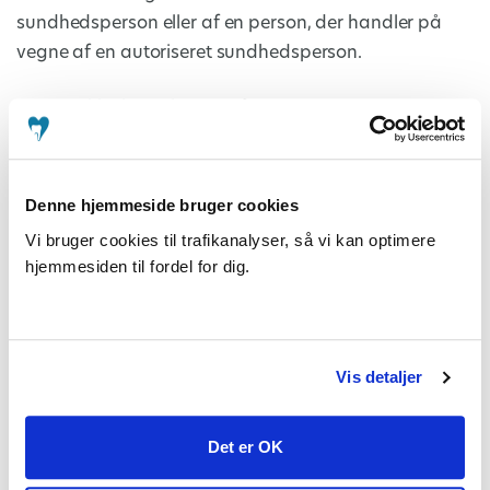
sundhedsperson eller af en person, der handler på
vegne af en autoriseret sundhedsperson.
Det har ikke konsekvenser for personalet, hvis en
patient får tilkendt en erstatning. Patienterstatningen
og klagesystemet er to uafhængige systemer, der ikke
udveksler informationer.
Denne hjemmeside bruger cookies
Vi bruger cookies til trafikanalyser, så vi kan optimere
Har du brug for mere viden, kan du læse mere her til
hjemmesiden til fordel for dig.
www.patienterstatningen.dk/tandskader
. Her er
reglerne uddybet, og du kan bestille pjecer, tilmelde
dig et webinar eller booke Patienterstatningen til et
foredrag.
Vis detaljer
Har du spørgsmål, kan du ringe til tlf. 33 12 43 43.
Det er OK
Patienterstatningen har telefontid alle hverdage
mellem kl. 9:30-15.