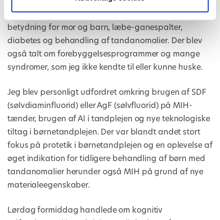
samtidig. Emnerne spændte vidt, og jeg hørte blandt
andet om tandtraumer, kirurgi, graviditetens
betydning for mor og barn, læbe-ganespalter,
diabetes og behandling af tandanomalier. Der blev
også talt om forebyggelsesprogrammer og mange
syndromer, som jeg ikke kendte til eller kunne huske.
Jeg blev personligt udfordret omkring brugen af SDF
(sølvdiaminfluorid) eller AgF (sølvfluorid) på MIH-
tænder, brugen af AI i tandplejen og nye teknologiske
tiltag i børnetandplejen. Der var blandt andet stort
fokus på protetik i børnetandplejen og en oplevelse af
øget indikation for tidligere behandling af børn med
tandanomalier herunder også MIH på grund af nye
materialeegenskaber.
Lørdag formiddag handlede om kognitiv