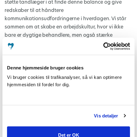
støtte tandlæger i at finde denne balance og give
redskaber til at håndtere
kommunikationsudfordringerne i hverdagen. Vi står
sammen om at skabe en arbejdskultur, hvor vi ikke
bare er dygtige behandlere, men også stærke
kommunikatører, der kan navigere i komplekse
situationer med ro og overblik.
Denne hjemmeside bruger cookies
I ATO mener vi at det er vigtigt, at vi fortsat udvikler
vores kommunikationsevner og skaber tryghed og
Vi bruger cookies til trafikanalyser, så vi kan optimere
tillid hos vores patienter og deres pårørende. Derfor
hjemmesiden til fordel for dig.
opfordrer vi jer også til at dele med hinanden, når I
oplever, at kommunikationen kan være svær.
Vis detaljer
Skriv til ATO på
info@ato.dk
med dit bedste tip eller
din største udfordring når det handler om
kommunikation. Så samler vi op og deler vi
Det er OK