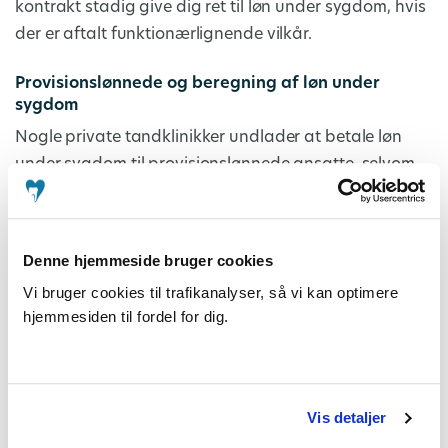
kontrakt stadig give dig ret til løn under sygdom, hvis
der er aftalt funktionærlignende vilkår.
Provisionslønnede og beregning af løn under
sygdom
Nogle private tandklinikker undlader at betale løn
under sygdom til provisionslønnede ansatte, selvom
de har ret til det. ATO oplever, at dette ofte skyldes, at
arbejdsgiverne synes, det er svært at beregne lønnen,
men der findes en enkel beregningsmodel, som både
Denne hjemmeside bruger cookies
ATO og Tandlægeforeningen er enige om.
Vi bruger cookies til trafikanalyser, så vi kan optimere
hjemmesiden til fordel for dig.
Hvad kan du gøre?
Gør din arbejdsgiver opmærksom på, at du har
krav på løn under sygdom.
Hvis der ikke sker en ændring, kan du kontakte
Vis detaljer
ATO for hjælp og vejledning.