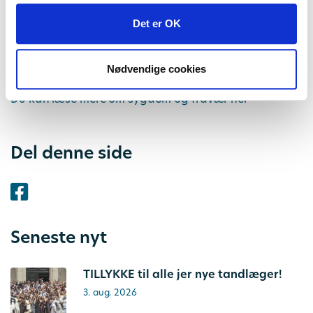
Det er OK
Har du spørgsmål, er du altid velkommen til at
kontakte os på alle hverdage mellem kl. 9-15 på tlf.
33 14 00 65.
Nødvendige cookies
Du kan læse mere om sygdom og fravær her
Del denne side
Seneste nyt
TILLYKKE til alle jer nye tandlæger!
3. aug. 2026