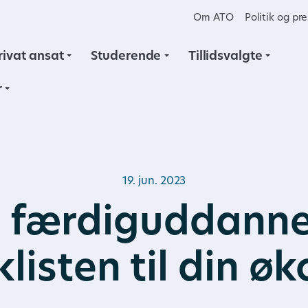
Om ATO
Politik og pr
rivat ansat
Studerende
Tillidsvalgte
r
19. jun. 2023
 færdiguddanne
eklisten til din ø