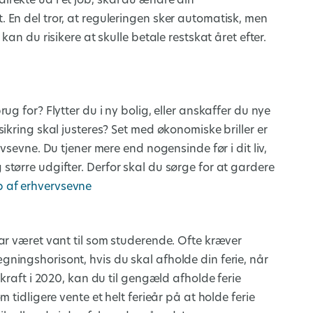
rekte ud i et job, skal du ændre din
 En del tror, at reguleringen sker automatisk, men
an du risikere at skulle betale restskat året efter.
g for? Flytter du i ny bolig, eller anskaffer du nye
ikring skal justeres? Set med økonomiske briller er
vsevne. Du tjener mere end nogensinde før i dit liv,
tørre udgifter. Derfor skal du sørge for at gardere
b af erhvervsevne
ar været vant til som studerende. Ofte kræver
ningshorisont, hvis du skal afholde din ferie, når
kraft i 2020, kan du til gengæld afholde ferie
 tidligere vente et helt ferieår på at holde ferie