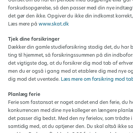
Uanset om du har en periode med dagpenge eller går di
forskudsopgørelse, så den passer med din nye indtægt.
det gør den ikke. Opgiver du ikke din indkomst korrekt, k
Læs mere på
www.skat.dk
Tjek dine forsikringer
Dækker din gamle studieforsikring stadig det, du har bru
ting til hjemmet, så forsikringssummen på din indbofors
det vigtigste dog, at du forsikrer dig mod tab af erhver
men du er også i gang med at etablere dig med nye og s
dig mod det uventede.
Læs mere om forsikring mod ta
Planlæg ferie
Ferie som fastansat er noget andet end den ferie, du h
konkurrencen med dine nye kolleger en længere planlæg
det passer dig bedst. Med den ny ferielov, som trådte i 
samtidig med, at du optjener den. Du skal altså ikke som