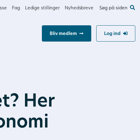
esse
Fag
Ledige stillinger
Nyhedsbreve
Søg på siden
Bliv medlem
Log ind
t? Her
konomi