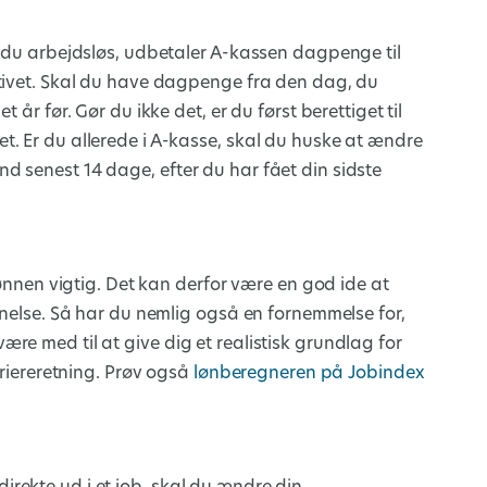
r du arbejdsløs, udbetaler A-kassen dagpenge til
ativet. Skal du have dagpenge fra den dag, du
år før. Gør du ikke det, er du først berettiget til
. Er du allerede i A-kasse, skal du huske at ændre
d senest 14 dage, efter du har fået din sidste
lønnen vigtig. Det kan derfor være en god ide at
nnelse. Så har du nemlig også en fornemmelse for,
re med til at give dig et realistisk grundlag for
rriereretning. Prøv også
lønberegneren på Jobindex