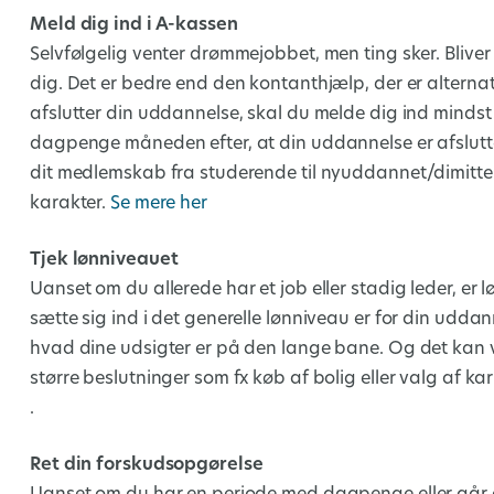
Meld dig ind i A-kassen
Selvfølgelig venter drømmejobbet, men ting sker. Blive
dig. Det er bedre end den kontanthjælp, der er altern
afslutter din uddannelse, skal du melde dig ind mindst et 
dagpenge måneden efter, at din uddannelse er afsluttet
dit medlemskab fra studerende til nyuddannet/dimitten
karakter.
Se mere her
Tjek lønniveauet
Uanset om du allerede har et job eller stadig leder, er 
sætte sig ind i det generelle lønniveau er for din udda
hvad dine udsigter er på den lange bane. Og det kan væ
større beslutninger som fx køb af bolig eller valg af ka
.
Ret din forskudsopgørelse