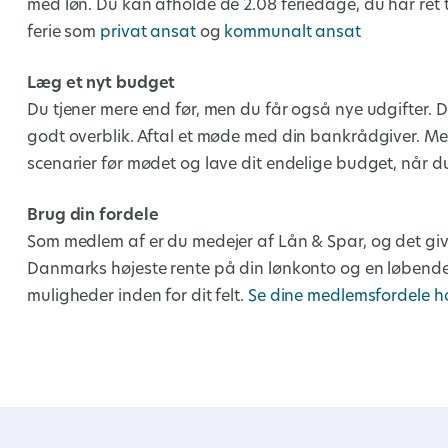
med løn. Du kan afholde de 2.08 feriedage, du har ret 
ferie som
privat ansat
og
kommunalt ansat
Læg et nyt budget
Du tjener mere end før, men du får også nye udgifter. D
godt overblik. Aftal et møde med din bankrådgiver. M
scenarier før mødet og lave dit endelige budget, når d
Brug din fordele
Som medlem af er du medejer af Lån & Spar, og det give
Danmarks højeste rente på din lønkonto og en løbende 
muligheder inden for dit felt.
Se dine medlemsfordele h