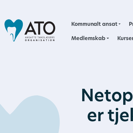
Kommunalt ansat
P
Medlemskab
Kurse
Netop
er tj