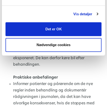
med N2O.
Unge på knallert skal frarådes at køre
umiddelbart efter behandling – samme regel
Vis detaljer
som for bilister.
Pårørende, der sidder ved siden af under
Det er OK
behandling, er ikke i risiko. Da de sidder længere
væk fra patienten end personalet, og personalet
Nødvendige cookies
ikke får målbare koncentrationer ved korrekt
udsugning, vil pårørende være endnu mindre
eksponeret. De kan derfor køre bil efter
behandlingen.
Praktiske anbefalinger
Informer patienter og pårørende om de nye
regler inden behandling og dokumentér
rådgivningen i journalen, da det kan have
alvorlige konsekvenser, hvis de stoppes med