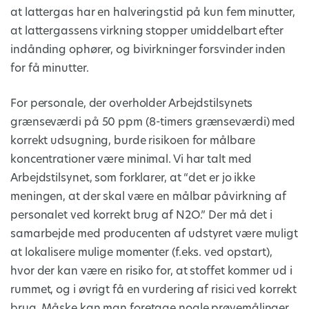
at lattergas har en halveringstid på kun fem minutter,
at lattergassens virkning stopper umiddelbart efter
indånding ophører, og bivirkninger forsvinder inden
for få minutter.
For personale, der overholder Arbejdstilsynets
grænseværdi på 50 ppm (8-timers grænseværdi) med
korrekt udsugning, burde risikoen for målbare
koncentrationer være minimal. Vi har talt med
Arbejdstilsynet, som forklarer, at “det er jo ikke
meningen, at der skal være en målbar påvirkning af
personalet ved korrekt brug af N2O.” Der må det i
samarbejde med producenten af udstyret være muligt
at lokalisere mulige momenter (f.eks. ved opstart),
hvor der kan være en risiko for, at stoffet kommer ud i
rummet, og i øvrigt få en vurdering af risici ved korrekt
brug. Måske kan man foretage nogle prøvemålinger