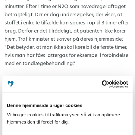
minutter. Efter 1 time er N2O som hovedregel aftaget
betragteligt. Der er dog undersøgelser, der viser, at
stoffet i enkelte tilfælde kan spores i op til 3 timer efter
brug. Derfor er det tilrådeligt, at patienten ikke kører
hjem. Trafikministeriet skriver på deres hjemmeside:
“Det betyder, at man ikke skal køre bil de første timer,
hvis man har fået lattergas for eksempel i forbindelse
med en tandlægebehandling.”
Konkrete anbefalinger:
Voksne patienter skal frarådes at køre bil
umiddelbart efter sedering med lattergas. Vi
Denne hjemmeside bruger cookies
anbefaler at man venter med at køre bil de
Vi bruger cookies til trafikanalyser, så vi kan optimere
første timer efter.
hjemmesiden til fordel for dig.
Børn bør ledsages af en voksen til behandling