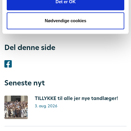
Det er OK
Vi har trukket tre heldige vindere, som skal en tur i
biografen med en gæst. Alle vindere har fået direkte
Nødvendige cookies
besked.
Del denne side
Seneste nyt
TILLYKKE til alle jer nye tandlæger!
3. aug. 2026