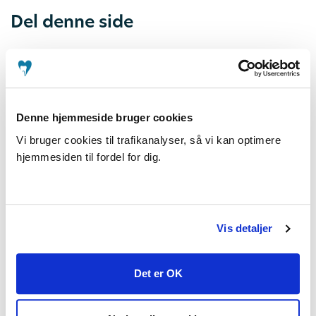
Del denne side
Seneste nyt
Denne hjemmeside bruger cookies
Vi bruger cookies til trafikanalyser, så vi kan optimere
TILLYKKE til alle jer nye tandlæger!
hjemmesiden til fordel for dig.
3. aug. 2026
Vis detaljer
"Det er kun dejligt, hvis de spørger"
1. jul. 2026
Det er OK