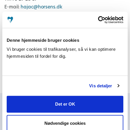
E-mail:
hajac@horsens.dk
Michael Jacobsen, direktør
Tlf: 33 14 00 65
E-mail:
mj@ato.dk
Denne hjemmeside bruger cookies
Vi bruger cookies til trafikanalyser, så vi kan optimere
Ea Nielsen, redaktør
hjemmesiden til fordel for dig.
Tlf: 33 14 00 65
E-mail:
en@ato.dk
Vis detaljer
Det er OK
Nødvendige cookies