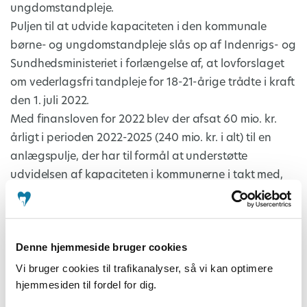
ungdomstandpleje.
Puljen til at udvide kapaciteten i den kommunale
børne- og ungdomstandpleje slås op af Indenrigs- og
Sundhedsministeriet i forlængelse af, at lovforslaget
om vederlagsfri tandpleje for 18-21-årige trådte i kraft
den 1. juli 2022.
Med finansloven for 2022 blev der afsat 60 mio. kr.
årligt i perioden 2022-2025 (240 mio. kr. i alt) til en
anlægspulje, der har til formål at understøtte
udvidelsen af kapaciteten i kommunerne i takt med,
at de 18-21-årige omfattes af tilbuddet om
vederlagsfri tandpleje.
Midlerne afsat for 2022 og 2023 svarende til ca. 120
Denne hjemmeside bruger cookies
mio. kr. blev udmøntet til kommunerne i slutningen af
2022.
Vi bruger cookies til trafikanalyser, så vi kan optimere
hjemmesiden til fordel for dig.
Med dette puljeopslag bliver det muligt for
kommunerne at søge om de midler, der er afsat for