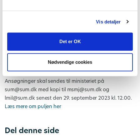
2024 og 2025 svarende til de resterende ca. 120 mio.
kr.
Vis detaljer
Puljen skal understøtte, at kommunerne har de fysiske
rammer til at håndtere den gradvise udvidelse af
Det er OK
børne- og ungdomstandplejen. Med puljen får
kommunerne således mulighed for at søge tilskud til
Nødvendige cookies
at udvide den udstyrs- og lokalemæssige kapacitet.
Ansøgninger skal sendes til ministeriet på
sum@sum.dk med kopi til msmj@sum.dk og
lmil@sum.dk senest den 29. september 2023 kl. 12.00.
Læs mere om puljen her
Del denne side