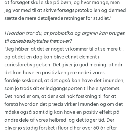
at forsøget skulle ske på børn, og hvor mange, men
jeg var med til at skrive forsøgsprotokollen og dermed
sætte de mere detaljerede retninger for studiet.”
Hvordan tror du, at probiotika og arginin kan bruges
til cariesbeskyttelse fremover?
”Jeg håber, at det er noget vi kommer til at se mere til,
og at det en dag kan blive et nyt element i
cariesforebyggelsen. Det giver jo god mening, at når
det kan have en positiv længere nede i vores
fordøjelseskanal, at det også kan have det i munden,
som jo trods alt er indgangsporten til hele systemet.
Det handler om, at der skal nok forskning til for at
forstå hvordan det præcis virker i munden og om det
måske også samtidig kan have en positiv effekt på
andre dele af vores helbred, og det tager tid. Der
bliver jo stadig forsket i fluorid her over 60 år efter