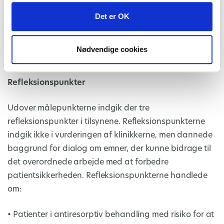
• Brug af antibiotika
Det er OK
• Røntgenoptagelser
• Håndtering af medicin og materialer
• Patientens retsstilling
Nødvendige cookies
• Hygiejne og rengøring
Refleksionspunkter
Udover målepunkterne indgik der tre
refleksionspunkter i tilsynene. Refleksionspunkterne
indgik ikke i vurderingen af klinikkerne, men dannede
baggrund for dialog om emner, der kunne bidrage til
det overordnede arbejde med at forbedre
patientsikkerheden. Refleksionspunkterne handlede
om:
• Patienter i antiresorptiv behandling med risiko for at