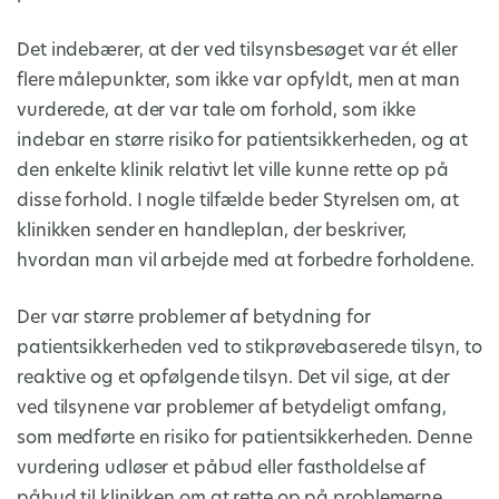
Det indebærer, at der ved tilsynsbesøget var ét eller
flere målepunkter, som ikke var opfyldt, men at man
vurderede, at der var tale om forhold, som ikke
indebar en større risiko for patientsikkerheden, og at
den enkelte klinik relativt let ville kunne rette op på
disse forhold. I nogle tilfælde beder Styrelsen om, at
klinikken sender en handleplan, der beskriver,
hvordan man vil arbejde med at forbedre forholdene.
Der var større problemer af betydning for
patientsikkerheden ved to stikprøvebaserede tilsyn, to
reaktive og et opfølgende tilsyn. Det vil sige, at der
ved tilsynene var problemer af betydeligt omfang,
som medførte en risiko for patientsikkerheden. Denne
vurdering udløser et påbud eller fastholdelse af
påbud til klinikken om at rette op på problemerne