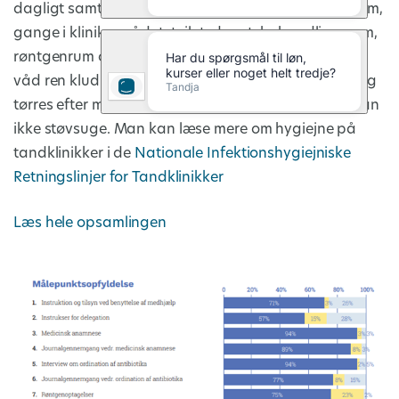
dagligt samt ved synlig forurening. Tandtekniske rum,
gange i klinikområdet, toilet, depot, behandlingsrum,
røntgenrum og rum til sterilisation rengøres med en
våd ren klud og rent vand tilsat rengøringsmiddel og
tørres efter med ren, tør klud. I disse områder må man
ikke støvsuge. Man kan læse mere om hygiejne på
tandklinikker i de
Nationale Infektionshygiejniske
Retningslinjer for Tandklinikker
Læs hele opsamlingen