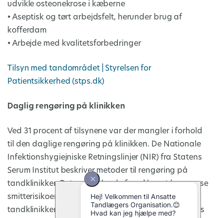
udvikle osteonekrose i kæberne
• Aseptisk og tørt arbejdsfelt, herunder brug af
kofferdam
• Arbejde med kvalitetsforbedringer
Tilsyn med tandområdet | Styrelsen for
Patientsikkerhed (stps.dk)
Daglig rengøring på klinikken
Ved 31 procent af tilsynene var der mangler i forhold
til den daglige rengøring på klinikken. De Nationale
Infektionshygiejniske Retningslinjer (NIR) fra Statens
Serum Institut beskriver metoder til rengøring på
tandklinikker. Det overordnede formål er at begrænse
smitterisikoen for patienter og personale. For
tandklinikker indebærer det bl.a., at lokaler rengøres