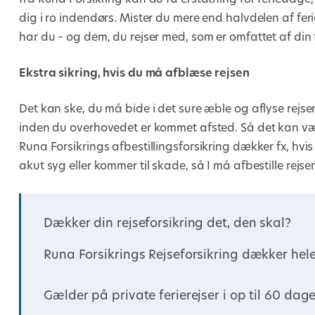
dig i ro indendørs. Mister du mere end halvdelen af feri
har du – og dem, du rejser med, som er omfattet af din f
Ekstra sikring, hvis du må afblæse rejsen
Det kan ske, du må bide i det sure æble og aflyse rejs
inden du overhovedet er kommet afsted. Så det kan vær
Runa Forsikrings afbestillingsforsikring dækker fx, hvi
akut syg eller kommer til skade, så I må afbestille rejse
Dækker din rejseforsikring det, den skal?
Runa Forsikrings Rejseforsikring dækker he
Gælder på private ferierejser i op til 60 dag