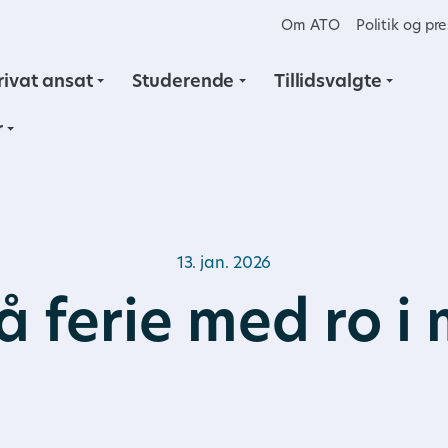
Om ATO
Politik og pr
rivat ansat
Studerende
Tillidsvalgte
r
13. jan. 2026
å ferie med ro i