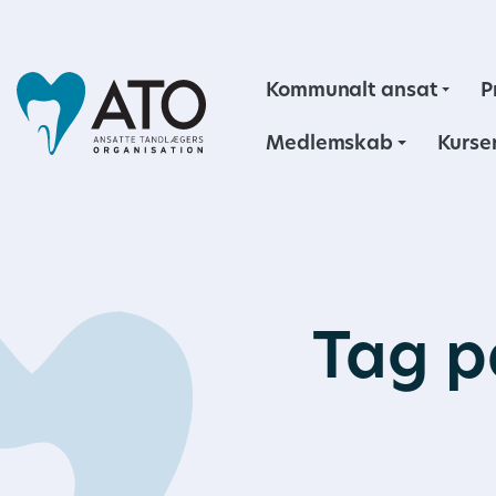
Kommunalt ansat
P
Medlemskab
Kurse
Tag p