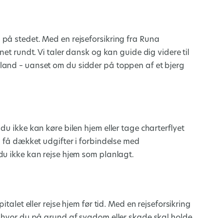
på stedet. Med en rejseforsikring fra Runa
net rundt. Vi taler dansk og kan guide dig videre til
land – uanset om du sidder på toppen af et bjerg
du ikke kan køre bilen hjem eller tage charterflyet
u få dækket udgifter i forbindelse med
du ikke kan rejse hjem som planlagt.
talet eller rejse hjem før tid. Med en rejseforsikring
, hvor du på grund af sygdom eller skade skal holde