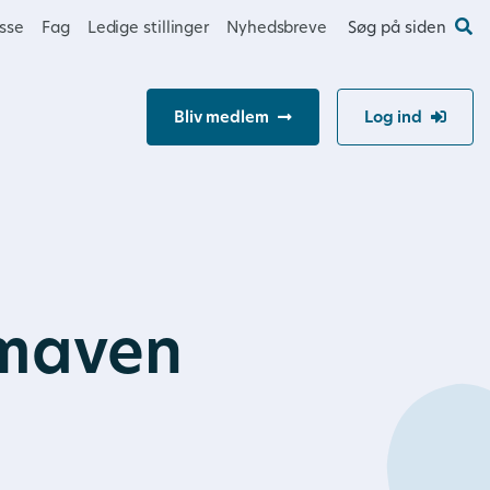
esse
Fag
Ledige stillinger
Nyhedsbreve
Søg på siden
Bliv medlem
Log ind
 maven