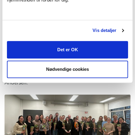
Vis detaljer
Det er OK
Der var tid til at tale tandlægefagligt på DKTE-
dagene. Fra venstre er det Rikke Dalby, Anne Vieth,
Nødvendige cookies
Marianne Nannerup, Line Husted og Lærke Fromm
Andersen.