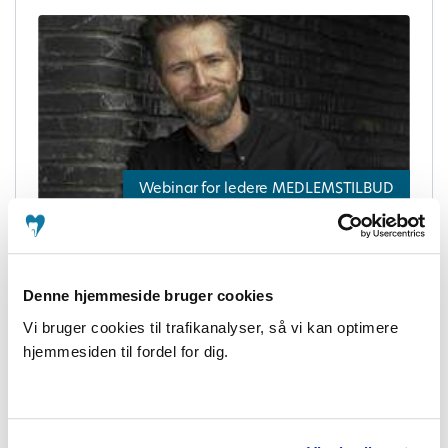
Webinar for ledere MEDLEMSTILBUD
Webinar for ledere: AI, ledelse og etik
– hvordan leder du sikkert gennem AI-
Denne hjemmeside bruger cookies
revolutionen?
Vi bruger cookies til trafikanalyser, så vi kan optimere
Online
hjemmesiden til fordel for dig.
Åbent for medlemmer