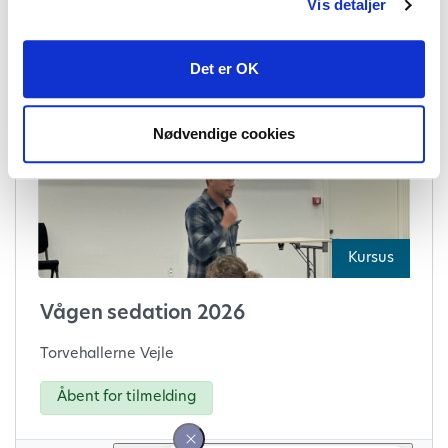
Vis detaljer
21. okt. 2026
09:00 - 10:30
Det er OK
Nødvendige cookies
Kursus
Vågen sedation 2026
Torvehallerne Vejle
Åbent for tilmelding