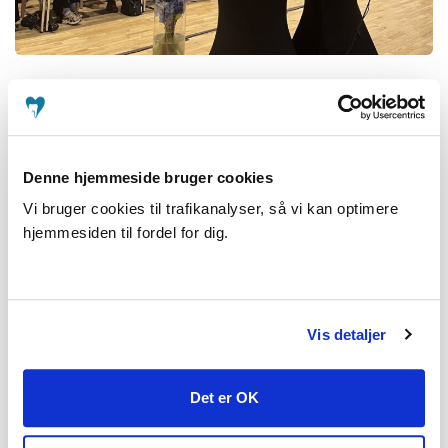
Arrangør
Denne hjemmeside bruger cookies
Tidspunkt
Vi bruger cookies til trafikanalyser, så vi kan optimere
09. nov. 2028 - 10. nov. 2028
hjemmesiden til fordel for dig.
10:00 - 15:00
Sted
Vis detaljer
Odense Congress Center
Ørbækvej 350
Det er OK
5220 Odense SØ
65 56 01 00