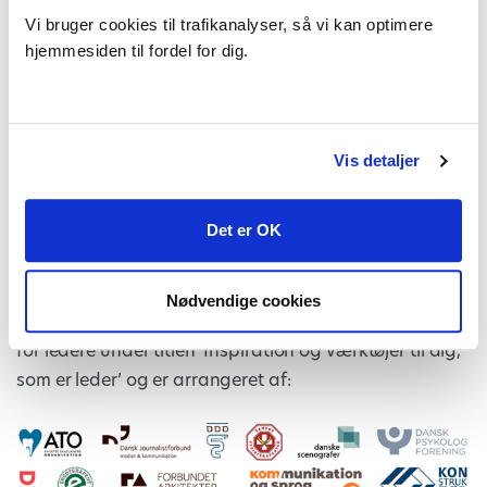
og involvere mennesker i en proces – og få dem til at
Vi bruger cookies til trafikanalyser, så vi kan optimere
arbejde sammen, mod fælles mål.
hjemmesiden til fordel for dig.
Målgruppe:
Mødet er målrettet ledere med
personaleansvar. Det koster 250 kr. ekskl. moms at
deltage og er KUN for medlemmer.
Vis detaljer
Tilmeldingsfrist:
Tirsdag den 16. maj 2024.
Det er OK
Arrangør:
Arrangementet er en del af rækken af
samarbejdet omkring arrangementer
Nødvendige cookies
for ledere under titlen ‘Inspiration og værktøjer til dig,
som er leder’ og er arrangeret af: