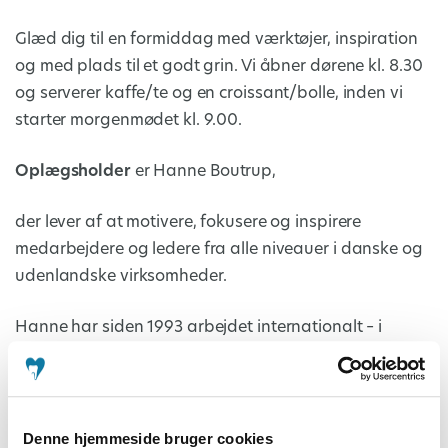
Glæd dig til en formiddag med værktøjer, inspiration
og med plads til et godt grin. Vi åbner dørene kl. 8.30
og serverer kaffe/te og en croissant/bolle, inden vi
starter morgenmødet kl. 9.00.
Oplægsholder
er Hanne Boutrup,
der lever af at motivere, fokusere og inspirere
medarbejdere og ledere fra alle niveauer i danske og
udenlandske virksomheder.
Hanne har siden 1993 arbejdet internationalt – i
Europa, Asien, USA – og senest som Communication
Director hos LEGO Gruppen.
Hannes særlige styrke er hendes evne til at begejstre
Denne hjemmeside bruger cookies