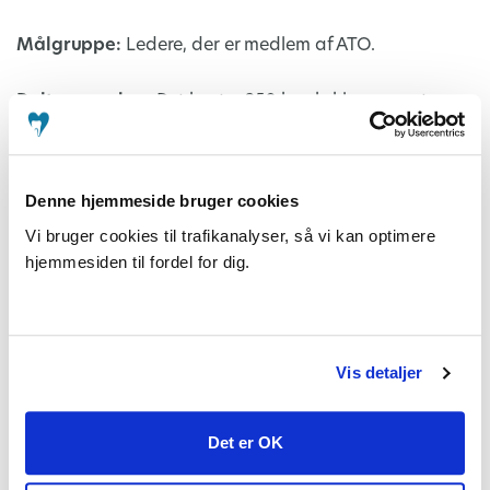
Målgruppe:
Ledere, der er medlem af ATO.
Deltagergebyr
: Det koster 250 kr. ekskl. moms at
deltage.
Arrangør:
Arrangementet er en del af samarbejdet
Denne hjemmeside bruger cookies
omkring arrangementer for ledere under titlen
Vi bruger cookies til trafikanalyser, så vi kan optimere
‘Inspiration og værktøjer til dig, som er leder’.
hjemmesiden til fordel for dig.
Vis detaljer
Morgenmødet er arrangeret af Forbundet Arkitekter
og Designere i samarbejde med Danske Scenografer,
Det er OK
DM, ATO (Ansatte Tandlægers Organisation), Dansk