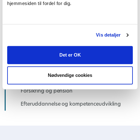
hjemmesiden til fordel for dig.
Barsel
Øvrige ansættelsesforhold
Vis detaljer
Løn og overenskomster
Ledersparring
Det er OK
OK26
Nødvendige cookies
Medlemsrådgivning
Forsikring og pension
Efteruddannelse og kompetenceudvikling