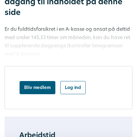
adgang til indholdet på denne
side
Er du fuldtidsforsikret i en A-kasse og ansat på deltid
med under 145,53 timer om måneden, kan du have ret
til supplerende dagpenge (kontroller timegrænsen
med A-kassen)
Bliv medlem
Log ind
Arbejdstid