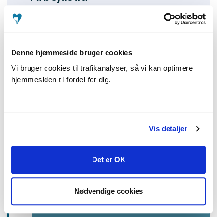
Med eller uden pauser?
Frigørelsesattest ved arbejde på nedsat
Denne hjemmeside bruger cookies
tid
Vi bruger cookies til trafikanalyser, så vi kan optimere
Overarbejde
hjemmesiden til fordel for dig.
Vis detaljer
Privat ansat
Det er OK
Sygdom og fravær
Løn
Nødvendige cookies
Arbejdstid