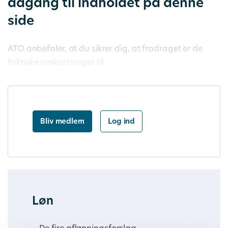
adgang til indholdet på denne
side
ATO anbefaler, at du sikrer dig, at fradraget er de
faktiske omkostninger til
Bliv medlem
Log ind
Løn