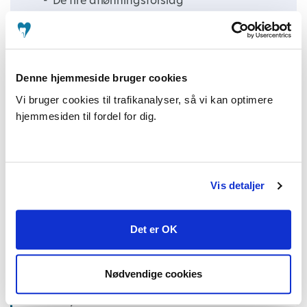
De fire aflønningsforslag
Garantiløn
Fradrag for udgifter til teknik
Denne hjemmeside bruger cookies
Lønstatistik
Vi bruger cookies til trafikanalyser, så vi kan optimere
hjemmesiden til fordel for dig.
Løn under hjemsendelse
Vis detaljer
Privat ansat
Det er OK
Sygdom og fravær
Løn
Nødvendige cookies
Arbejdstid