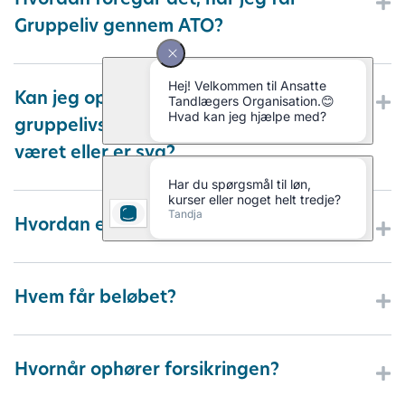
Hvordan foregår det, når jeg får
Gruppeliv gennem ATO?
Kan jeg optages i
gruppelivsordningen hvis jeg har
været eller er syg?
Hvordan er dækningen?
Hvem får beløbet?
Hvornår ophører forsikringen?