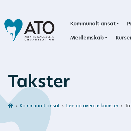
Kommunalt ansat
P
Medlemskab
Kurse
Takster
Kommunalt ansat
Løn og overenskomster
Ta