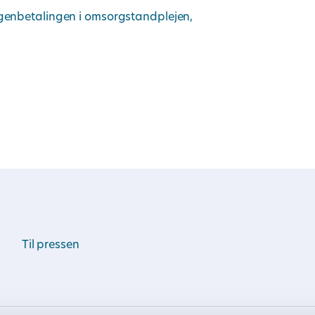
egenbetalingen i omsorgstandplejen,
Til pressen