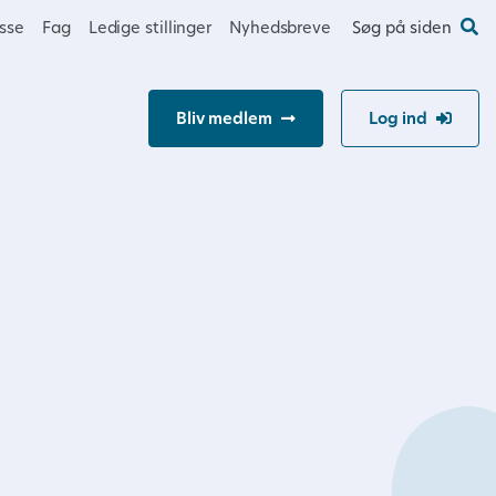
esse
Fag
Ledige stillinger
Nyhedsbreve
Søg på siden
Bliv medlem
Log ind