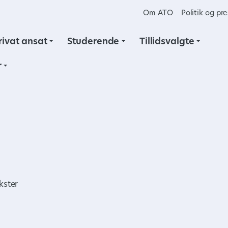
Om ATO
Politik og pr
rivat ansat
Studerende
Tillidsvalgte
r
kster