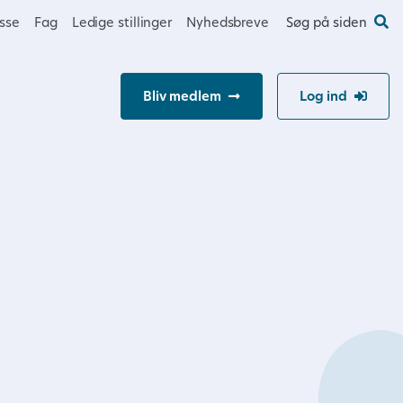
esse
Fag
Ledige stillinger
Nyhedsbreve
Søg på siden
Bliv medlem
Log ind