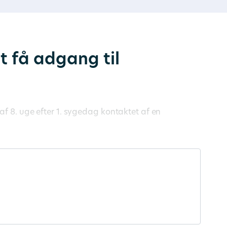
t få adgang til
af 8. uge efter 1. sygedag kontaktet af en