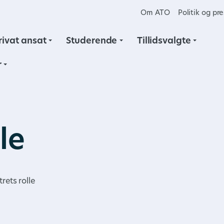
Om ATO
Politik og pr
rivat ansat
Studerende
Tillidsvalgte
r
le
rets rolle