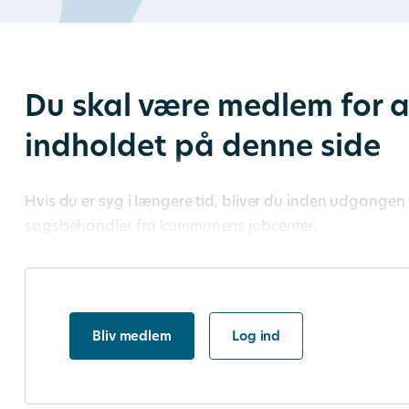
Du skal være medlem for a
indholdet på denne side
Hvis du er syg i længere tid, bliver du inden udgangen 
sagsbehandler fra kommunens jobcenter.
Bliv medlem
Log ind