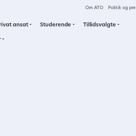
Om ATO
Politik og pr
rivat ansat
Studerende
Tillidsvalgte
r