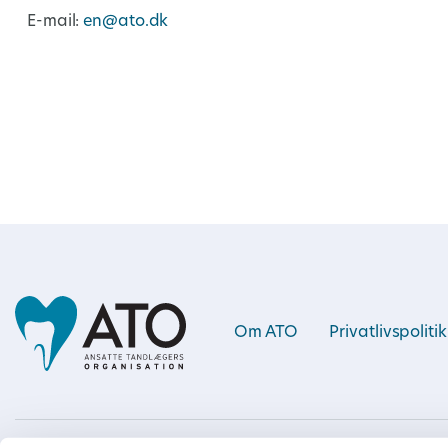
E-mail:
en@ato.dk
Om ATO
Privatlivspolitik