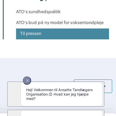
ATO's sundhedspolitik
ATO's bud på ny model for voksentandpleje
Til pressen
+45 33 14 00 65
Kontakt os