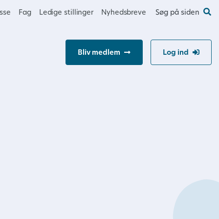
esse
Fag
Ledige stillinger
Nyhedsbreve
Søg på siden
Bliv medlem
Log ind