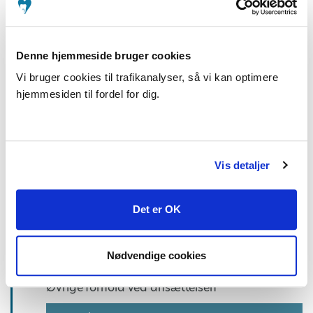
Økonomisk dækning for far/medmor
Adoption
Denne hjemmeside bruger cookies
Sociale og enlige forældre
Vi bruger cookies til trafikanalyser, så vi kan optimere
hjemmesiden til fordel for dig.
Privat ansat
Vis detaljer
Sygdom og fravær
Det er OK
Løn
Nødvendige cookies
Arbejdstid
Øvrige forhold ved ansættelsen