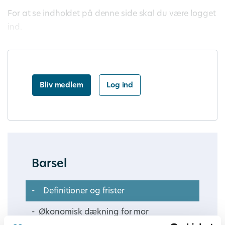
For at se indholdet på denne side skal du være logget
ind.
Bliv medlem
Log ind
Barsel
Definitioner og frister
Økonomisk dækning for mor