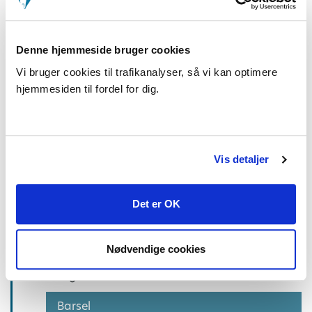
Økonomisk dækning for far/medmor
Adoption
Denne hjemmeside bruger cookies
Sociale og enlige forældre
Vi bruger cookies til trafikanalyser, så vi kan optimere
hjemmesiden til fordel for dig.
Privat ansat
Vis detaljer
Sygdom og fravær
Det er OK
Løn
Arbejdstid
Nødvendige cookies
Øvrige forhold ved ansættelsen
Barsel