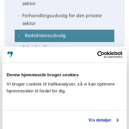
sektor
Forhandlingsudvalg for den private
sektor
Redaktionsudvalg
Arbejdsmiljøgruppen
Kursusudvalget
Tillidsrepræsentantgruppen
Denne hjemmeside bruger cookies
Vi bruger cookies til trafikanalyser, så vi kan optimere
Årsmøde for tandplejens ledere
hjemmesiden til fordel for dig.
Forskningskontoen
Forretningsudvalget
Vis detaljer
Specialtandlægegruppen